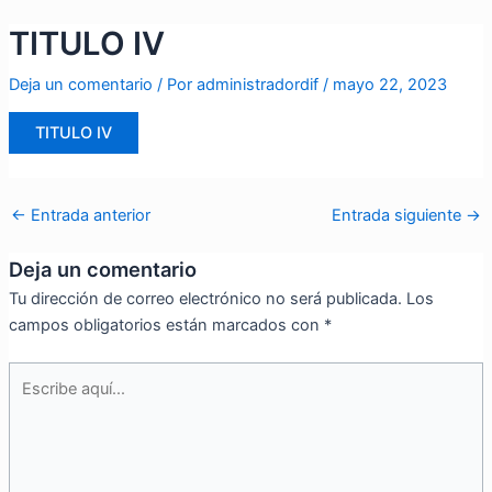
Ir
Navegación
TITULO IV
al
de
contenido
entradas
Deja un comentario
/ Por
administradordif
/
mayo 22, 2023
TITULO IV
←
Entrada anterior
Entrada siguiente
→
Deja un comentario
Tu dirección de correo electrónico no será publicada.
Los
campos obligatorios están marcados con
*
Escribe
aquí...