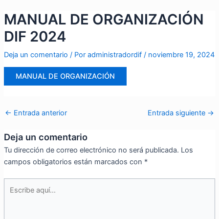
Ir
Navegación
MANUAL DE ORGANIZACIÓN
al
de
contenido
entradas
DIF 2024
Deja un comentario
/ Por
administradordif
/
noviembre 19, 2024
MANUAL DE ORGANIZACIÓN
←
Entrada anterior
Entrada siguiente
→
Deja un comentario
Tu dirección de correo electrónico no será publicada.
Los
campos obligatorios están marcados con
*
Escribe
aquí...