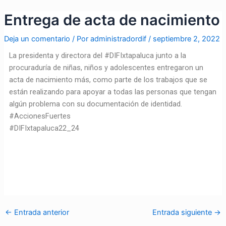
Ir
Navegación
Entrega de acta de nacimiento
al
de
contenido
entradas
Deja un comentario
/ Por
administradordif
/
septiembre 2, 2022
La presidenta y directora del #DIFIxtapaluca junto a la
procuraduría de niñas, niños y adolescentes entregaron un
acta de nacimiento más, como parte de los trabajos que se
están realizando para apoyar a todas las personas que tengan
algún problema con su documentación de identidad.
#AccionesFuertes
#DIFIxtapaluca22_24
←
Entrada anterior
Entrada siguiente
→