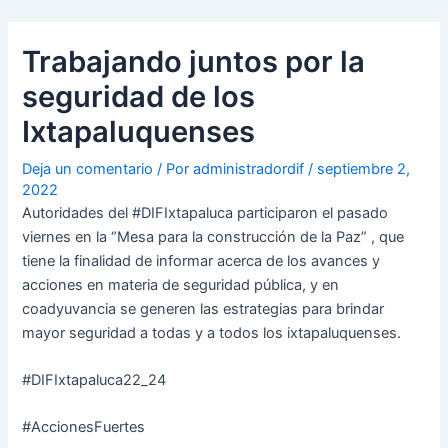
Ir
Navegación
al
de
Trabajando juntos por la
contenido
entradas
seguridad de los
Ixtapaluquenses
Deja un comentario
/ Por
administradordif
/
septiembre 2,
2022
Autoridades del #DIFIxtapaluca participaron el pasado
viernes en la “Mesa para la construcción de la Paz” , que
tiene la finalidad de informar acerca de los avances y
acciones en materia de seguridad pública, y en
coadyuvancia se generen las estrategias para brindar
mayor seguridad a todas y a todos los ixtapaluquenses.
#DIFIxtapaluca22_24
#AccionesFuertes