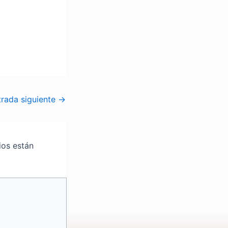
trada siguiente
→
ios están