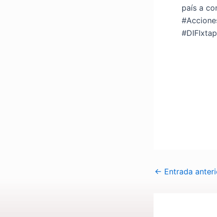
país a co
#Accione
#DIFIxta
←
Entrada anteri