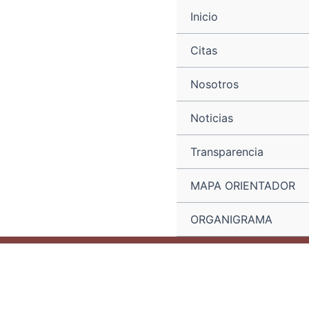
Ir
Navegación
Inicio
al
de
contenido
entradas
Citas
Nosotros
Noticias
Transparencia
MAPA ORIENTADOR
ORGANIGRAMA