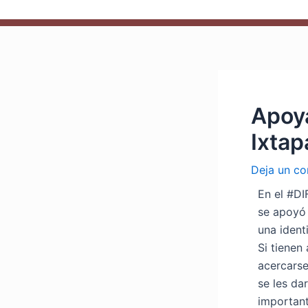
Apoya
Ixta
Deja un co
En el #DI
se apoyó 
una ident
Si tienen
acercarse
se les da
important