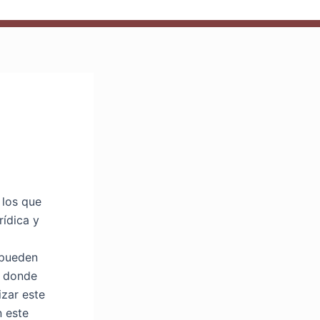
 los que
rídica y
 pueden
, donde
izar este
n este