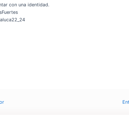
ntar con una identidad.
sFuertes
paluca22_24
or
En