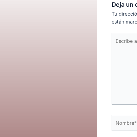
Deja un 
Tu direcci
están mar
Escribe
aquí...
Nombre*