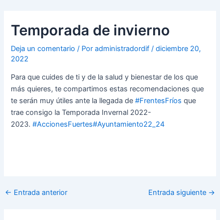
Ir
Navegación
al
de
Temporada de invierno
contenido
entradas
Deja un comentario
/ Por
administradordif
/
diciembre 20,
2022
Para que cuides de ti y de la salud y bienestar de los que
más quieres, te compartimos estas recomendaciones que
te serán muy útiles ante la llegada de
#FrentesFríos
que
trae consigo la Temporada Invernal 2022-
2023.
#AccionesFuertes
#Ayuntamiento22_24
←
Entrada anterior
Entrada siguiente
→