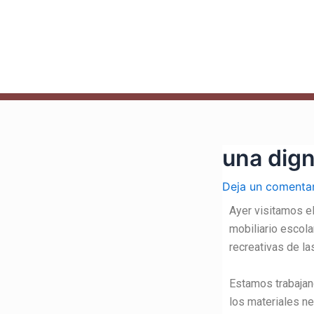
Ir
Navegación
al
de
contenido
entradas
una dig
Deja un comenta
Ayer visitamos e
mobiliario escola
recreativas de la
Estamos trabajan
los materiales ne