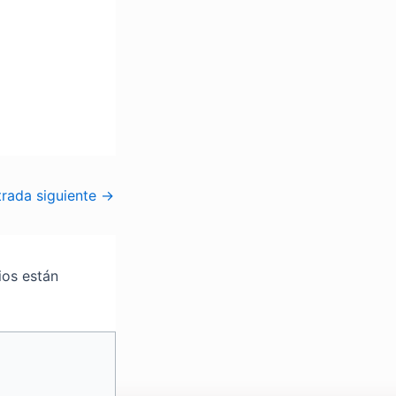
trada siguiente
→
ios están