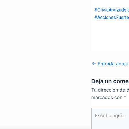
#OliviaArvizudel
#AccionesFuert
←
Entrada anteri
Deja un come
Tu dirección de c
marcados con
*
Escribe
aquí...