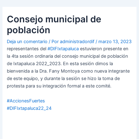
Ir
Navegación
al
de
Consejo municipal de
contenido
entradas
población
Deja un comentario
/ Por
administradordif
/
marzo 13, 2023
representantes del
#DIFIxtapaluca
estuvieron presente en
la 4ta sesión ordinaria del consejo municipal de población
de Ixtapaluca 2022_2023. En esta sesión dimos la
bienvenida a la Dra. Fany Montoya como nueva integrante
de este equipo, y durante la sesión se hizo la toma de
protesta para su integración formal a este comité.
#AccionesFuertes
#DIFIxtapaluca22_24