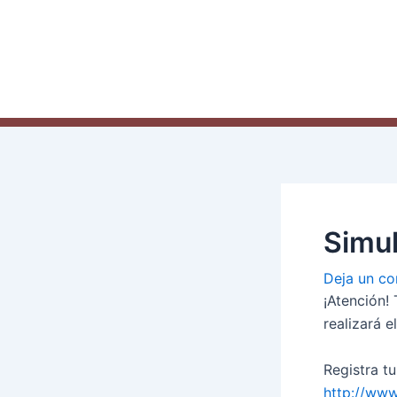
Ir
Navegación
al
de
contenido
entradas
Simul
Deja un co
¡Atención! 
realizará e
Registra t
http://www