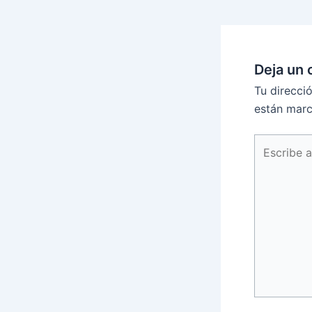
Deja un 
Tu direcci
están mar
Escribe
aquí...