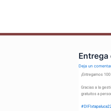
Ir
Navegación
al
de
contenido
entradas
Entrega 
Deja un comenta
¡Entregamos 100 
Gracias a la gest
gratuitos a pers
#DIFIxtapaluca2