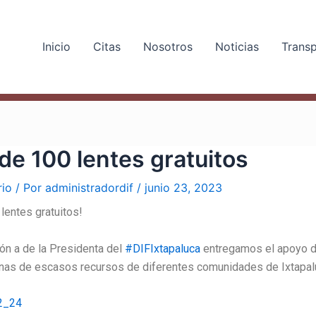
Inicio
Citas
Nosotros
Noticias
Trans
de 100 lentes gratuitos
rio
/ Por
administradordif
/
junio 23, 2023
lentes gratuitos!
ión a de la Presidenta del
#DIFIxtapaluca
entregamos el apoyo d
onas de escasos recursos de diferentes comunidades de Ixtapal
2_24