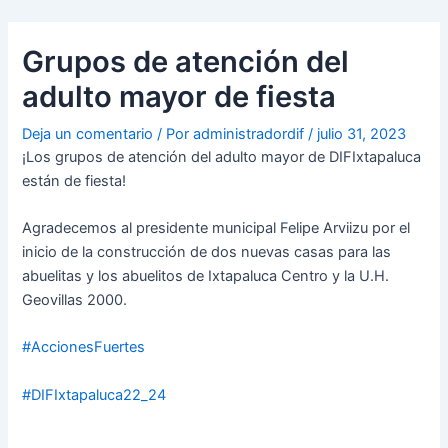
Ir
Navegación
al
de
Grupos de atención del
contenido
entradas
adulto mayor de fiesta
Deja un comentario
/ Por
administradordif
/
julio 31, 2023
¡Los grupos de atención del adulto mayor de DIFIxtapaluca
están de fiesta!
Agradecemos al presidente municipal Felipe Arviizu por el
inicio de la construcción de dos nuevas casas para las
abuelitas y los abuelitos de Ixtapaluca Centro y la U.H.
Geovillas 2000.
#AccionesFuertes
#DIFIxtapaluca22_24