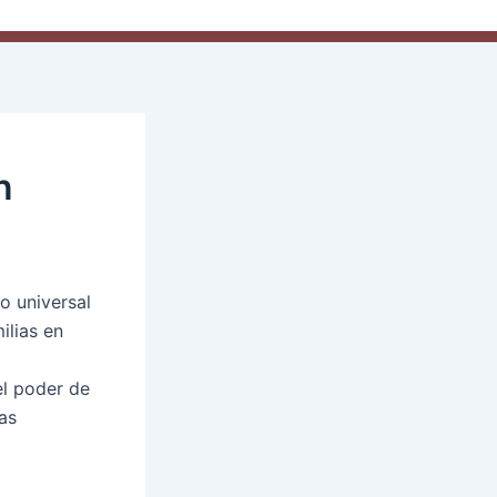
n
o universal
ilias en
el poder de
as