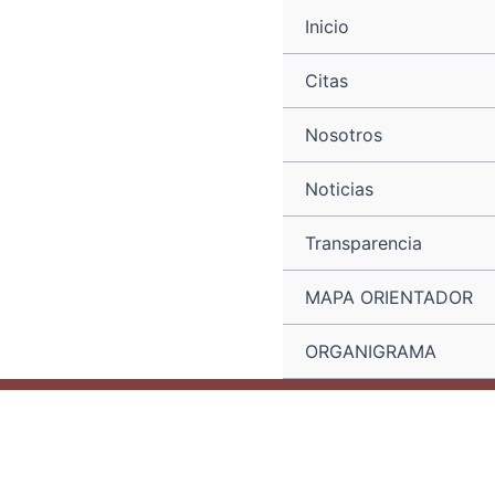
Ir
Navegación
Inicio
al
de
contenido
entradas
Citas
Nosotros
Noticias
Transparencia
MAPA ORIENTADOR
ORGANIGRAMA