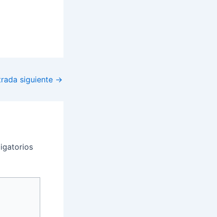
trada siguiente
→
igatorios