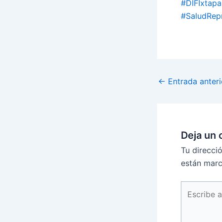
#DIFIxtap
#SaludRep
←
Entrada anteri
Deja un 
Tu direcci
están mar
Escribe
aquí...