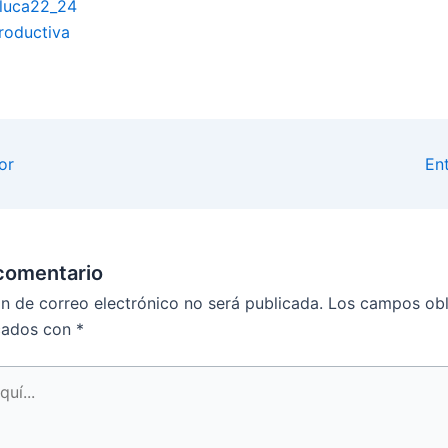
aluca22_24
roductiva
or
En
comentario
ón de correo electrónico no será publicada.
Los campos obl
cados con
*