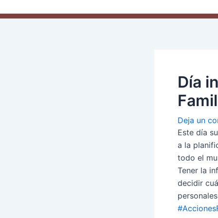
Día i
Famil
Deja un co
Este día s
a la planif
todo el mu
Tener la i
decidir cu
personales
#Acciones