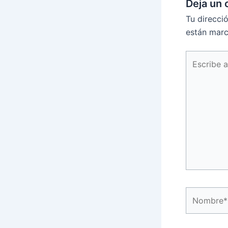
Deja un 
Tu direcci
están mar
Escribe
aquí...
Nombre*