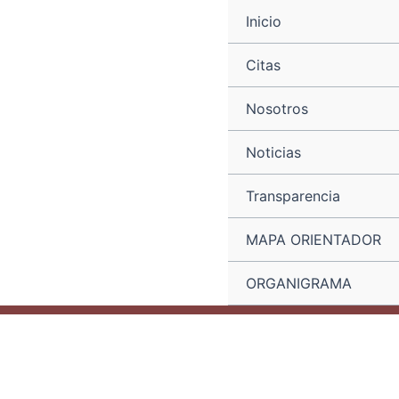
Ir
Navegación
Inicio
al
de
contenido
entradas
Citas
Nosotros
Noticias
Transparencia
MAPA ORIENTADOR
ORGANIGRAMA