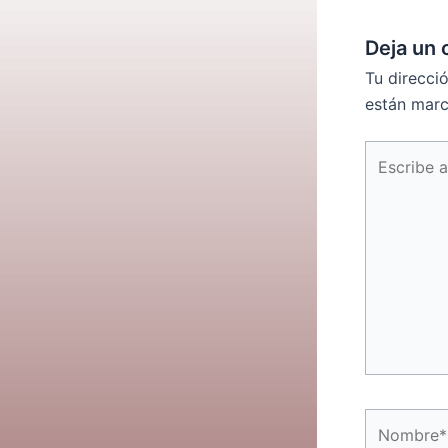
Deja un 
Tu direcci
están mar
Escribe
aquí...
Nombre*