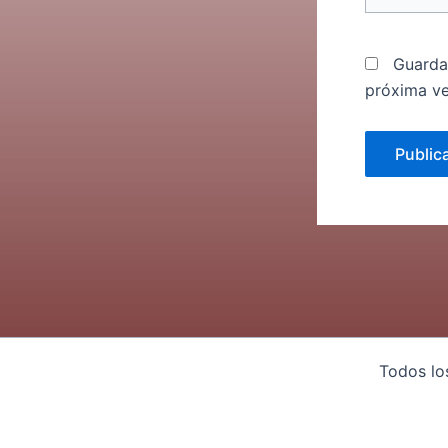
Guarda
próxima v
Todos lo