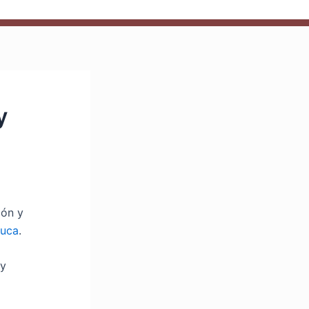
y
ión y
luca
.
 y