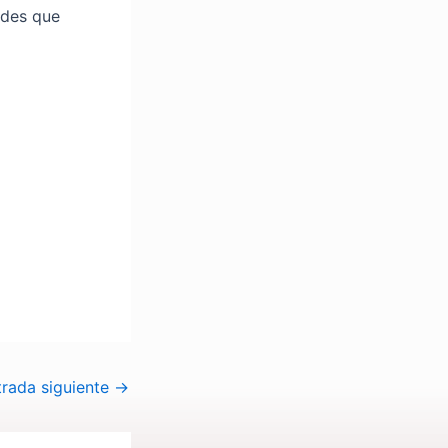
ades que
trada siguiente
→