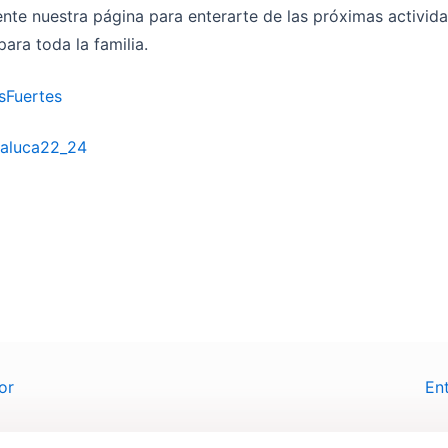
nte nuestra página para enterarte de las próximas activid
ara toda la familia.
sFuertes
paluca22_24
or
En