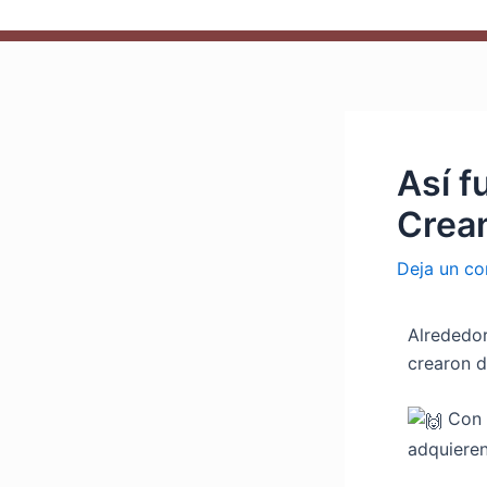
Así f
Crea
Deja un co
Alrededor
crearon d
Con e
adquieren