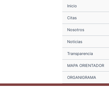
Ir
Navegación
Inicio
al
de
contenido
entradas
Citas
Nosotros
Noticias
Transparencia
MAPA ORIENTADOR
ORGANIGRAMA