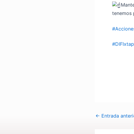
Mante
tenemos p
#Accione
#DIFIxta
←
Entrada anteri