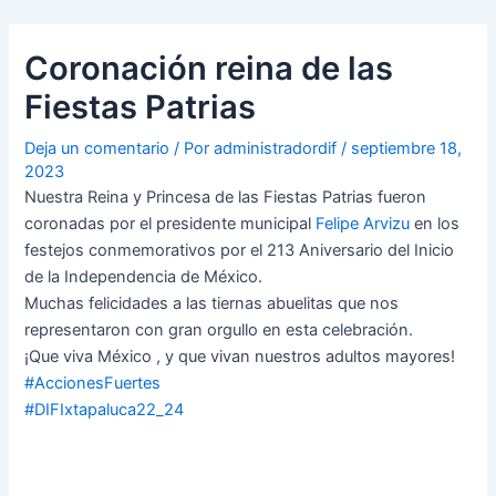
Ir
Navegación
al
de
Coronación reina de las
contenido
entradas
Fiestas Patrias
Deja un comentario
/ Por
administradordif
/
septiembre 18,
2023
Nuestra Reina y Princesa de las Fiestas Patrias fueron
coronadas por el presidente municipal
Felipe Arvizu
en los
festejos conmemorativos por el 213 Aniversario del Inicio
de la Independencia de México.
Muchas felicidades a las tiernas abuelitas que nos
representaron con gran orgullo en esta celebración.
¡Que viva México , y que vivan nuestros adultos mayores!
#AccionesFuertes
#DIFIxtapaluca22_24