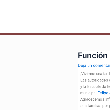
Ir
Navegación
al
de
contenido
entradas
Función 
Deja un comenta
¡Vivimos una tar
Las autoridades 
y la Escuela de 
municipal
Felipe 
Agradecemos infi
sus familias por 