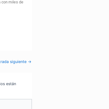
a con miles de
trada siguiente
→
ios están