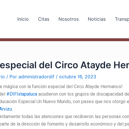
Inicio
Citas
Nosotros
Noticias
Trans
especial del Circo Atayde H
rio
/ Por
administradordif
/
octubre 16, 2023
de mágica con la función especial del Circo Atayde Hermanos!
del
#DIFIxtapaluca
acudieron con los grupos de discapacidad de 
Educación Especial Un Nuevo Mundo, con pases que nos otorgó e
Arvizu
.
nitamente todas las atenciones que recibieron las personas co
parte de la dirección de fomento y desarrollo económico y del pe