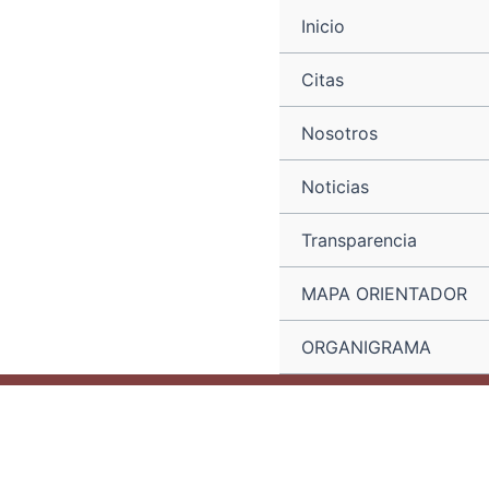
Ir
Navegación
Inicio
al
de
contenido
entradas
Citas
Nosotros
Noticias
Transparencia
MAPA ORIENTADOR
ORGANIGRAMA