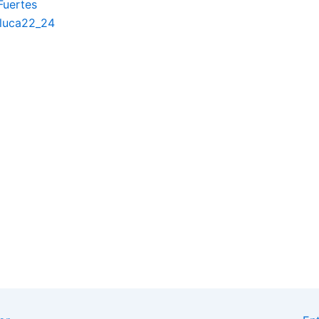
Fuertes
aluca22_24