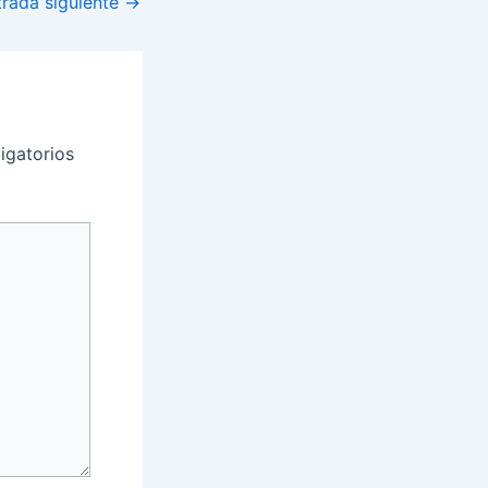
trada siguiente
→
igatorios