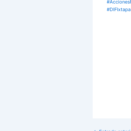
#Acciones
#DIFIxtap