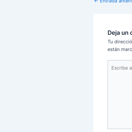
←
Entrada anteri
Deja un 
Tu direcci
están mar
Escribe
aquí...