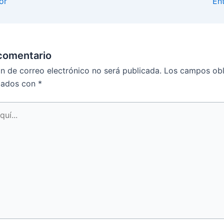
or
En
comentario
ón de correo electrónico no será publicada.
Los campos obl
cados con
*