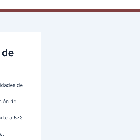
 de
nidades de
ción del
orte a 573
a.