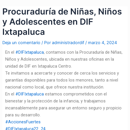
Ir
Navegación
Procuraduría de Niñas, Niños
al
de
contenido
entradas
y Adolescentes en DIF
Ixtapaluca
Deja un comentario
/ Por
administradordif
/
marzo 4, 2024
En el
#DIFIxtapaluca
, contamos con la Procuraduría de Niñas,
Niños y Adolescentes, ubicada en nuestras oficinas en la
unidad de DIF en Ixtapaluca Centro.
Te invitamos a acercarte y conocer de cerca los servicios y
garantías disponibles para todos los menores, tanto a nivel
nacional como local, que ofrece nuestra institución.
En el
#DIFIxtapaluca
estamos comprometidos con el
bienestar y la protección de la infancia, y trabajamos
incansablemente para asegurar un entorno seguro y propicio
para su desarrollo.
#AccionesFuertes
#DIFIxtapaluca22_24