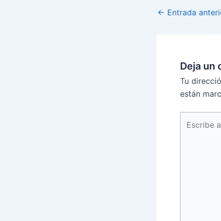
←
Entrada anteri
Deja un 
Tu direcci
están mar
Escribe
aquí...