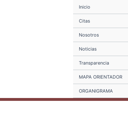
Ir
Navegación
Inicio
al
de
contenido
entradas
Citas
Nosotros
Noticias
Transparencia
MAPA ORIENTADOR
ORGANIGRAMA