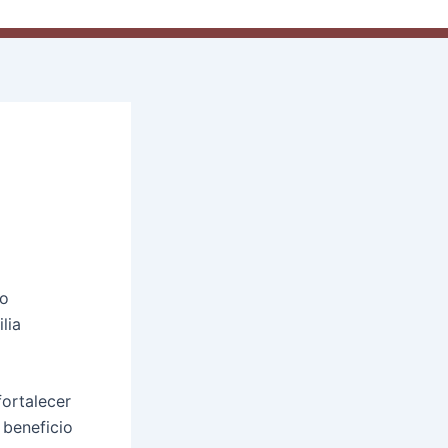
mo
lia
fortalecer
 beneficio