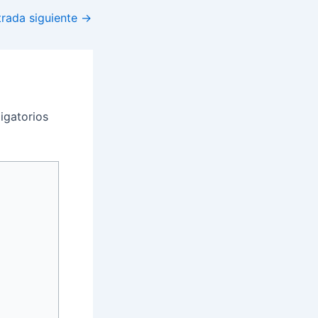
trada siguiente
→
igatorios