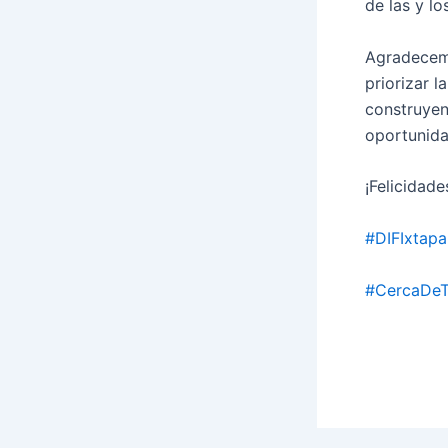
de las y lo
Agradecemo
priorizar 
construyen
oportunida
¡Felicidade
#DIFIxtapa
#CercaDeT