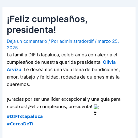
Ir
Navegación
al
de
¡Feliz cumpleaños,
contenido
entradas
presidenta!
Deja un comentario
/ Por
administradordif
/
marzo 25,
2025
La familia DIF Ixtapaluca, celebramos con alegría el
cumpleaños de nuestra querida presidenta,
Olivia
Arvizu
.
Le deseamos una vida llena de bendiciones,
amor, trabajo y felicidad, rodeada de quienes más la
queremos.
¡Gracias por ser una líder excepcional y una guía para
nosotros! ¡Feliz cumpleaños, presidenta!
#DIFIxtapaluca
#CercaDeTi