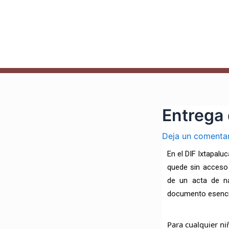
Ir
Navegación
al
de
contenido
entradas
Entrega 
Deja un comenta
En el DIF Ixtapalu
quede sin acceso
de un acta de na
documento esenci
Para cualquier ni