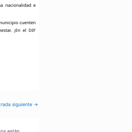
a nacionalidad e
municipio cuenten
star. ¡En el DIF
trada siguiente
→
ios están