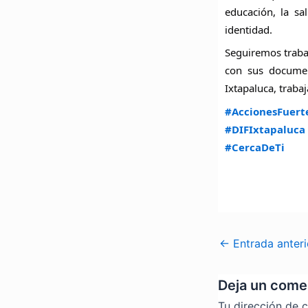
educación, la s
identidad.
Seguiremos traba
con sus documen
Ixtapaluca, traba
#AccionesFuert
#DIFIxtapaluca
#CercaDeTi
←
Entrada anteri
Deja un come
Tu dirección de c