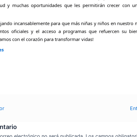
alud y muchas oportunidades que les permitirán crecer con un
jando incansablemente para que más niñas y niños en nuestro 
tos oficiales y el acceso a programas que refuercen su biene
jamos con el corazón para transformar vidas!
es
or
En
ntario
orreo electrónico no será publicada.
Los campos obligator