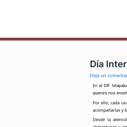
Ir
Navegación
al
de
contenido
entradas
Día Inte
Deja un comenta
En
el DIF Ixtapal
quienes
nos enseñ
Por ello, cada u
acompañarlas y b
Desde la atenci
alimentarios y em