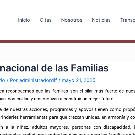
Inicio
Citas
Nosotros
Noticias
Trans
rnacional de las Familias
rio
/ Por
administradordif
/
mayo 21, 2025
uca reconocemos que las familias son el pilar más fuerte de nue
an, nos cuidan y nos motivan a construir un mejor futuro.
na de nuestras acciones, programas y apoyos tienen como propósi
rindarles herramientas para que crezcan unidas, en armonía y co
ón a la niñez, adultos mayores, personas con discapacidad, 
ocionales, trabajamos todos los días por y para las familias de 