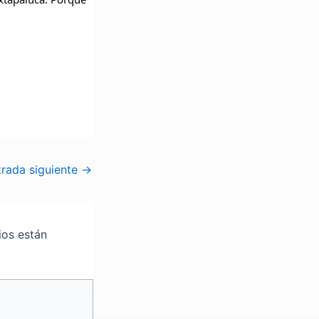
trada siguiente
→
ios están