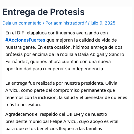
Ir
Navegación
Entrega de Protesis
al
de
contenido
entradas
Deja un comentario
/ Por
administradordif
/
julio 9, 2025
En el DIF Ixtapaluca continuamos avanzando con
#AccionesFuertes
que mejoran la calidad de vida de
nuestra gente. En esta ocasión, hicimos entrega de dos
prótesis por
encima de la rodilla a Dalia Abigail y Sandro
Fernández, quienes ahora cuentan con una nueva
oportunidad para recuperar su independencia.
La entrega fue realizada por nuestra presidenta, Olivia
Arvizu, como parte del compromiso permanente que
tenemos con la inclusión, la salud y el bienestar de quienes
más lo necesitan.
Agradecemos el respaldo del DIFEM y de nuestro
presidente municipal Felipe Arvizu, cuyo apoyo es vital
para que estos beneficios lleguen a las familias