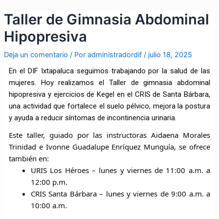
Ir
Navegación
Taller de Gimnasia Abdominal
al
de
contenido
entradas
Hipopresiva
Deja un comentario
/ Por
administradordif
/
julio 18, 2025
En el DIF Ixtapaluca seguimos trabajando por la salud de las
mujeres. Hoy realizamos el Taller de gimnasia abdominal
hipopresiva y ejercicios de Kegel en el CRIS de
Santa Bárbara,
una actividad que fortalece el suelo pélvico, mejora la postura
y ayuda a reducir síntomas de incontinencia urinaria.
Este taller, guiado por las instructoras Aidaena Morales
Trinidad e Ivonne Guadalupe Enríquez Munguía, se ofrece
también en:
URIS Los Héroes – lunes y viernes de 11:00 a.m. a
12:00 p.m.
CRIS Santa Bárbara – lunes y viernes de 9:00 a.m. a
10:00 a.m.