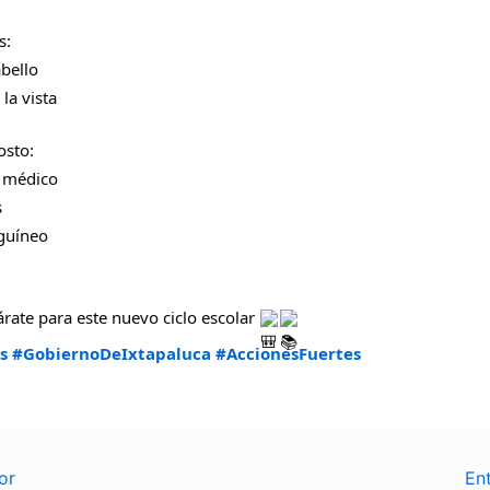
s:
abello
la vista
osto:
o médico
s
guíneo
párate para este nuevo ciclo escolar
s
#GobiernoDeIxtapaluca
#AccionesFuertes
or
En