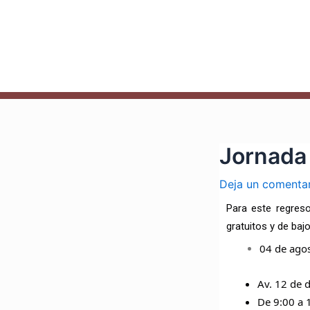
Ir
Navegación
al
de
contenido
entradas
Jornada 
Deja un comenta
Para este regreso
gratuitos y de baj
04 de ago
Av. 12 de 
De 9:00 a 