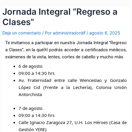
Ir
Navegación
Jornada Integral “Regreso a
al
de
contenido
entradas
Clases”
Deja un comentario
/ Por
administradordif
/
agosto 6, 2025
Te
invitamos a participar en nuestra Jornada Integral “Regreso
a Clases”, en la qué￼ podrás acceder a certificados médicos,
exámenes de la vista, lentes, cortes de cabello y mucho más.
6 de agosto
09:00 a 14:30 hrs
Av. Fraternidad entre calle Wenceslao y Gonzalo
López Cid (Frente a la Lechería), Colonia Unión
Antorchista
7 de agosto
09:00 a 14:30 hrs
Calle Ignacio Zaragoza 27, U.H. Los Héroes (Casa de
Gestión YERE)