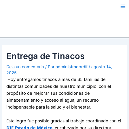
Ir
Navegación
Ma
al
de
Me
contenido
entradas
Entrega de Tinacos
Deja un comentario
/ Por
administradordif
/
agosto 14,
2025
Hoy entregamos tinacos a más de 65 familias de
distintas comunidades de nuestro municipio, con el
propósito de mejorar sus condiciones de
almacenamiento y acceso al a
gua, un recurso
indispensable para la salud y el bienestar.
Este logro fue posible gracias al trabajo coordinado con el
DIF Estado de México
, encabezado por su directora