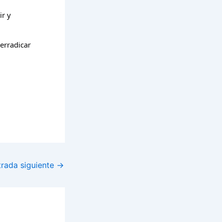
ir y
 erradicar
trada siguiente
→