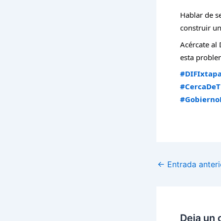
Hablar de s
construir u
Acércate al 
esta proble
#DIFIxtap
#CercaDeT
#Gobierno
←
Entrada anteri
Deja un 