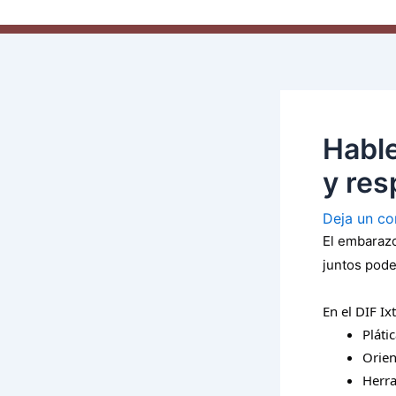
Habl
y res
Deja un co
El
embarazo 
juntos pode
En el DIF I
Pláti
Orien
Herra