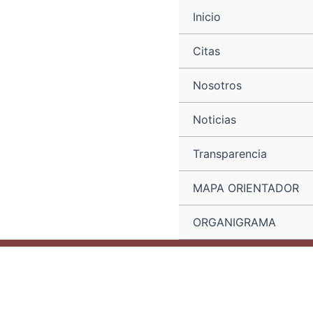
Ir
Navegación
Inicio
al
de
contenido
entradas
Citas
Nosotros
Noticias
Transparencia
MAPA ORIENTADOR
ORGANIGRAMA