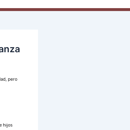
ianza
dad, pero
e hijos