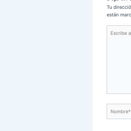
Tu direcci
están mar
Escribe
aquí...
Nombre*