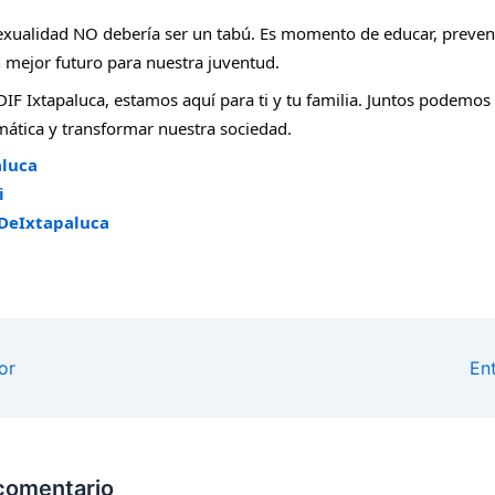
exualidad NO debería ser un tabú. Es momento de educar, preven
n mejor futuro para nuestra juventud.
DIF Ixtapaluca, estamos aquí para ti y tu familia. Juntos podemos
mática y transformar nuestra sociedad.
aluca
i
DeIxtapaluca
or
En
comentario