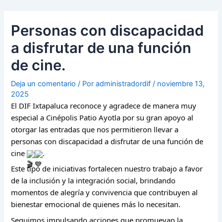
Ir
Navegación
al
de
Personas con discapacidad
contenido
entradas
a disfrutar de una función
de cine.
Deja un comentario
/ Por
administradordif
/
noviembre 13,
2025
El DIF Ixtapaluca reconoce y agradece de manera muy
especial a Cinépolis Patio Ayotla por su gran apoyo al
otorgar las entradas que nos permitieron llevar a
personas con discapacidad a disfrutar de una función de
cine
.
Este tipo de iniciativas fortalecen nuestro trabajo a favor
de la inclusión y la integración social, brindando
momentos de alegría y convivencia que contribuyen al
bienestar emocional de quienes más lo necesitan.
Seguimos impulsando acciones que promuevan la