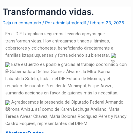
Ir
Navegación
Transformando vidas.
al
de
contenido
entradas
Deja un comentario
/ Por
administradordif
/
febrero 23, 2026
En el DIF Ixtapaluca seguimos llevando apoyos que
transforman vidas. Hoy entregamos tinacos, láminas,
cobertores y colchonetas, beneficiando directamente a
familias ixtapaluquenses y fortaleciendo su bienestar.
Este esfuerzo es posible gracias al trabajo coordinado con
la Gobernadora Delfina Gómez Álvarez, la Mtra. Karina
Labastida Sotelo, titular del DIF Estado de México, y el
respaldo de nuestro Presidente Municipal, Felipe Arvizu,
sumando acciones en favor de quienes más lo necesitan.
Agradecemos la presencia del Diputado Federal Armando
Corona Arvizu, así como de Karen Lechuga Arellano, María
Teresa Alvear Chávez, María Dolores Rodríguez Pérez y Nancy
Castro Esquivel, representantes del DIFEM.
#AccionesFuertes