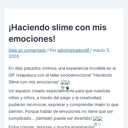
Ir
Navegación
al
de
contenido
entradas
¡Haciendo slime con mis
emociones!
Deja un comentario
/ Por
administradordif
/
marzo 3,
2026
En días pasados vivimos una experiencia increíble en el
DIF Ixtapaluca con el taller socioemocional “Haciendo
Slime con mis emociones”
Un espacio creado especialmente para que nuestras
niñas y niños, a través del juego y la creatividad,
pudieran reconocer, expresar y comprender mejor lo que
sienten. Porque hablar de emociones no tiene que ser
complicado… ¡también puede ser divertido!
Entre colores, texturas y mucha imaginación,