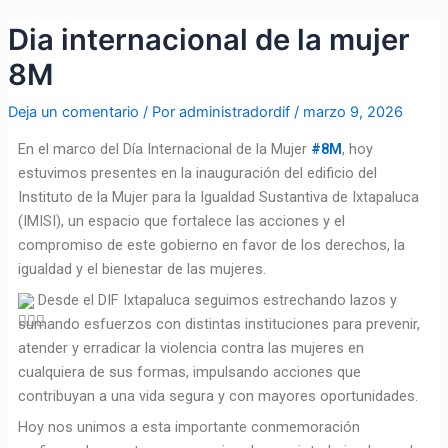
Ir
Navegación
Dia internacional de la mujer
al
de
contenido
entradas
8M
Deja un comentario
/ Por
administradordif
/
marzo 9, 2026
En el marco del Día Internacional de la Mujer
#8M
, hoy
estuvimos presentes en la inauguración del edificio del
Instituto de la Mujer para la Igualdad Sustantiva de Ixtapaluca
(IMISI), un espacio que fortalece las acciones y el
compromiso de este gobierno en favor de los derechos, la
igualdad y el bienestar de las mujeres.
Desde el DIF Ixtapaluca seguimos estrechando lazos y
sumando esfuerzos con distintas instituciones para prevenir,
atender y erradicar la violencia contra las mujeres en
cualquiera de sus formas, impulsando acciones que
contribuyan a una vida segura y con mayores oportunidades.
Hoy nos unimos a esta importante conmemoración