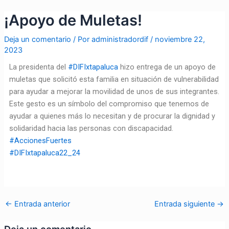
Ir
Navegación
¡Apoyo de Muletas!
al
de
contenido
entradas
Deja un comentario
/ Por
administradordif
/
noviembre 22,
2023
La presidenta del
#DIFIxtapaluca
hizo entrega de un apoyo de
muletas que solicitó esta familia en situación de vulnerabilidad
para ayudar a mejorar la movilidad de unos de sus integrantes.
Este gesto es un símbolo del compromiso que tenemos de
ayudar a quienes más lo necesitan y de procurar la dignidad y
solidaridad hacia las personas con discapacidad.
#AccionesFuertes
#DIFIxtapaluca22_24
←
Entrada anterior
Entrada siguiente
→
Deja un comentario