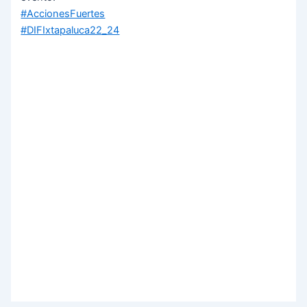
#AccionesFuertes
#DIFIxtapaluca22_24